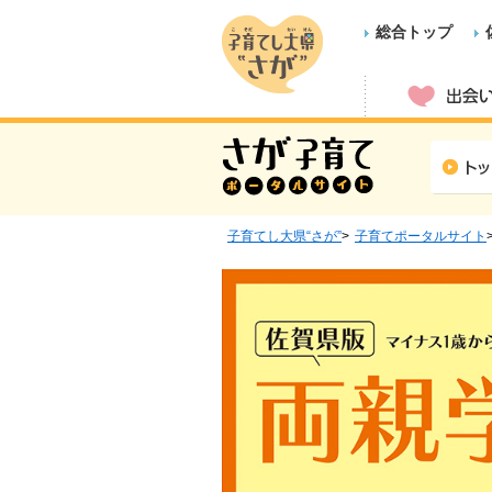
総合トップ
子育てし大県“さが”
子育てポータルサイト