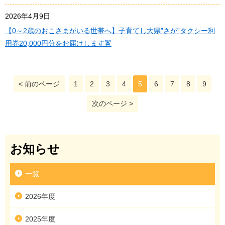
2026年4月9日
【0～2歳のおこさまがいる世帯へ】子育てし大県”さが”タクシー利
用券20,000円分をお届けします🚖
< 前のページ
1
2
3
4
5
6
7
8
9
次のページ >
お知らせ
一覧
2026年度
2025年度