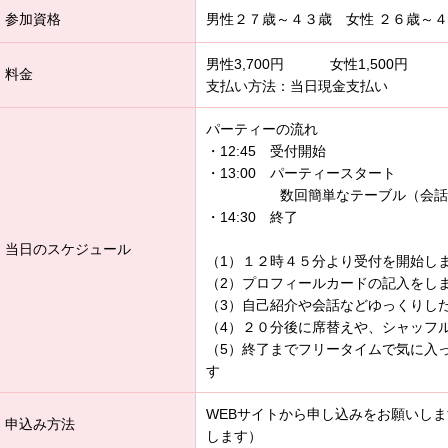
参加資格
男性２７歳～４３歳 女性 ２６歳～
男性3,700円 女性1,500円
料金
支払い方法：当日現金支払い
パーティーの流れ
・12:45 受付開始
・13:00 パーティースタート
数回簡単なテーブル（会話相
・14:30 終了
当日のスケジュール
（1）１２時４５分より受付を開始し
（2）プロフィールカードの記入をし
（3）自己紹介や会話などゆっくりし
（4）２０分後に席替えや、シャッフ
（5）終了までフリータイムで気に入
す
WEBサイトから申し込みをお願いし
申込み方法
します）