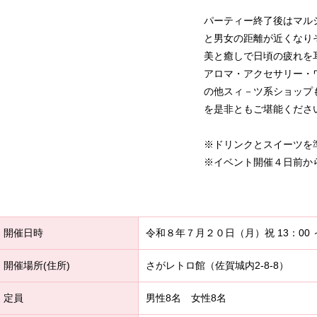
パーティー終了後はマル
と男女の距離が近くなり
美と癒しで日頃の疲れを
アロマ・アクセサリー・
の他スィ－ツ系ショップ
を是非ともご堪能くださ
※ドリンクとスイーツを
※イベント開催４日前か
開催日時
令和８年７月２０日（月）祝 13：00 ～
開催場所(住所)
さがレトロ館（佐賀城内2-8-8）
定員
男性8名 女性8名