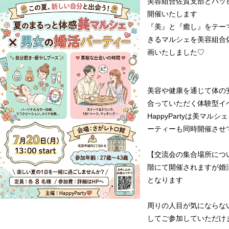
美容組合佐賀支部とハッ
開催いたします
『美』と『癒し』をテー
きるマルシェを美容組合
画いたしました♡
美容や健康を通じて体の
合っていただく体験型イ
HappyPartyは美マ
ーティーも同時開催させ
【交流会の集合場所につ
階にて開催されますが婚
となります
周りの人目が気にならな
してご参加していただけ